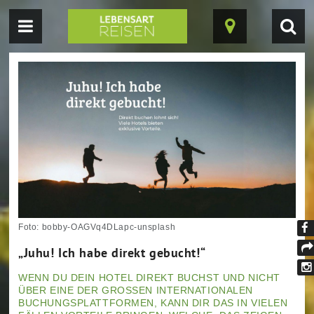
Navigation
Suc
Karte
einblenden
einb
ein-/ausblende
Foto: bobby-OAGVq4DLapc-unsplash
Fi
„Juhu! Ich habe direkt gebucht!“
un
tei
au
WENN DU DEIN HOTEL DIREKT BUCHST UND NICHT
In
ÜBER EINE DER GROSSEN INTERNATIONALEN B
Fa
UCHUNGSPLATTFORMEN, KANN DIR DAS IN VIELEN F