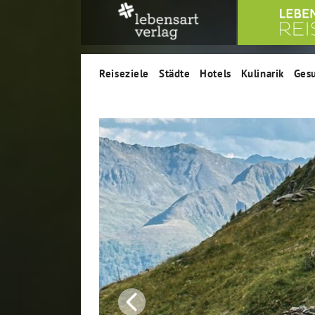
Reiseziele
Städte
Hotels
Kulinarik
Ges