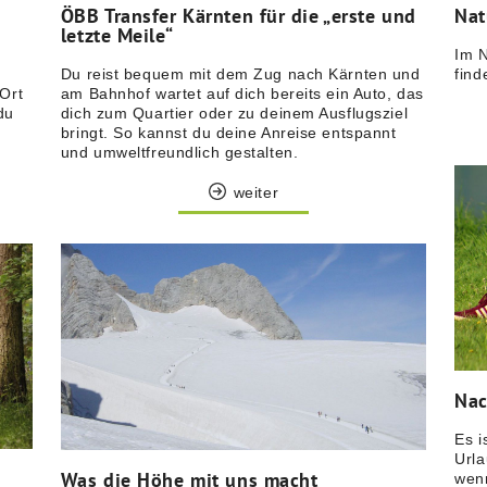
Nat
ÖBB Transfer Kärnten für die „erste und
letzte Meile“
Im N
find
Du reist bequem mit dem Zug nach Kärnten und
Ort
am Bahnhof wartet auf dich bereits ein Auto, das
du
dich zum Quartier oder zu deinem Ausflugsziel
bringt. So kannst du deine Anreise entspannt
und umweltfreundlich gestalten.
weiter
Nac
Es i
Urla
Was die Höhe mit uns macht
wenn