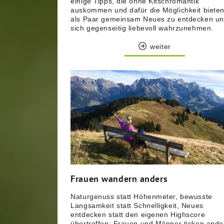
einige Tipps, die ohne Kitschromantik
auskommen und dafür die Möglichkeit bieten
als Paar gemeinsam Neues zu entdecken u
sich gegenseitig liebevoll wahrzunehmen.
weiter
Frauen wandern anders
Naturgenuss statt Höhenmeter, bewusste
Langsamkeit statt Schnelligkeit, Neues
entdecken statt den eigenen Highscore
übertreffen: Frauen und Männer ticken ande