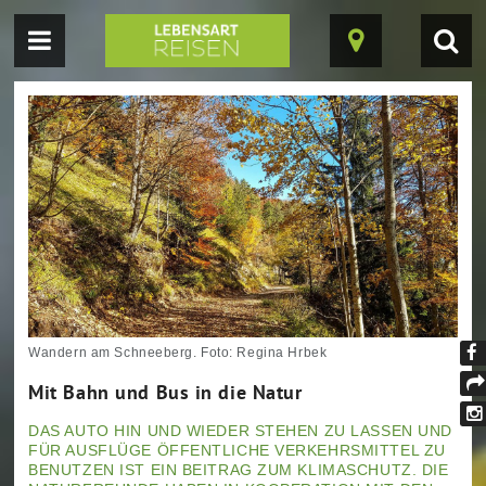
Navigation
Suc
Karte
einblenden
einb
ein-/ausblende
Wandern am Schneeberg. Foto: Regina Hrbek
Fi
Mit Bahn und Bus in die Natur
un
tei
au
DAS AUTO HIN UND WIEDER STEHEN ZU LASSEN UND
In
FÜR AUSFLÜGE ÖFFENTLICHE VERKEHRSMITTEL ZU
Fa
BENUTZEN IST EIN BEITRAG ZUM KLIMASCHUTZ. DIE