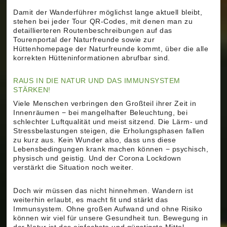
Damit der Wanderführer möglichst lange aktuell bleibt,
stehen bei jeder Tour QR-Codes, mit denen man zu
detaillierteren Routenbeschreibungen auf das
Tourenportal der Naturfreunde sowie zur
Hüttenhomepage der Naturfreunde kommt, über die alle
korrekten Hütteninformationen abrufbar sind.
RAUS IN DIE NATUR UND DAS IMMUNSYSTEM
STÄRKEN!
Viele Menschen verbringen den Großteil ihrer Zeit in
Innenräumen − bei mangelhafter Beleuchtung, bei
schlechter Luftqualität und meist sitzend. Die Lärm- und
Stressbelastungen steigen, die Erholungsphasen fallen
zu kurz aus. Kein Wunder also, dass uns diese
Lebensbedingungen krank machen können − psychisch,
physisch und geistig. Und der Corona Lockdown
verstärkt die Situation noch weiter.
Doch wir müssen das nicht hinnehmen. Wandern ist
weiterhin erlaubt, es macht fit und stärkt das
Immunsystem. Ohne großen Aufwand und ohne Risiko
können wir viel für unsere Gesundheit tun. Bewegung in
der Natur ist das einfachste und günstigste Mittel.