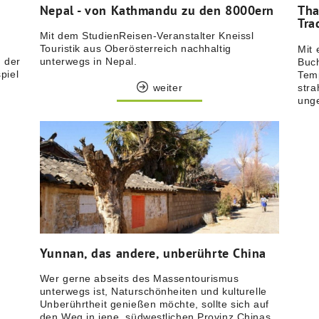
Nepal - von Kathmandu zu den 8000ern
Tha
Tra
Mit dem StudienReisen-Veranstalter Kneissl
Touristik aus Oberösterreich nachhaltig
Mit 
n der
unterwegs in Nepal.
Buch
piel
Temp
weiter
stra
ung
Yunnan, das andere, unberührte China
Wer gerne abseits des Massentourismus
unterwegs ist, Naturschönheiten und kulturelle
Unberührtheit genießen möchte, sollte sich auf
den Weg in jene, südwestlichen Provinz Chinas