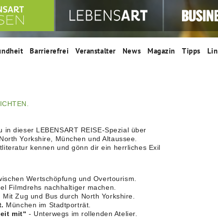
undheit
Barrierefrei
Veranstalter
News
Magazin
Tipps
Lin
HICHTEN.
du in dieser LEBENSART REISE-Spezial über
 North Yorkshire, München und Altaussee.
iteratur kennen und gönn dir ein herrliches Exil
zwischen Wertschöpfung und Overtourism.
l Filmdrehs nachhaltiger machen.
.
Mit Zug und Bus durch North Yorkshire.
t.
München im Stadtporträt.
eit mit“
- Unterwegs im rollenden Atelier.