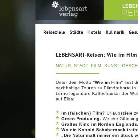
Reiseziele
Städte
Hotels
Kulinarik
Ges
LEBENSART-Reisen: Wie im Film
NATUR. STADT. FILM. KUNST. GESC
Unter dem Motto
"Wie im Film"
liest 
nachhaltige Touren zu Filmdrehorte in
Lerne legendäre Kaffeehäuser der Weltl
auf Elba:
Im (falschen) Film?
Urlaubsziele 
Green Producing.
Welche Gütesiege
Großes Kino im Norden Englands
Wo ein Kobold Schabernack treib
„Die Natur malt immer ein Stück w