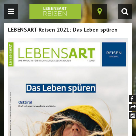
Navigation
Suc
Karte
einblenden
einb
ein-/ausblende
LEBENSART-Reisen 2021: Das Leben spüren
Fi
un
tei
au
In
Fa