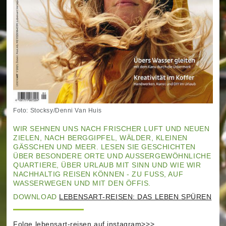
Foto: Stocksy/Denni Van Huis
WIR SEHNEN UNS NACH FRISCHER LUFT UND NEUEN
ZIELEN, NACH BERGGIPFEL, WÄLDER, KLEINEN
GÄSSCHEN UND MEER. LESEN SIE GESCHICHTEN
ÜBER BESONDERE ORTE UND AUSSERGEWÖHNLICHE Q
UARTIERE, ÜBER URLAUB MIT SINN UND WIE WIR N
ACHHALTIG REISEN KÖNNEN - ZU FUSS, AUF WA
SSERWEGEN UND MIT DEN ÖFFIS.
DOWNLOAD
LEBENSART-REISEN: DAS LEBEN SPÜREN
Folge lebensart-reisen auf
instagram
>>>