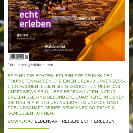
Foto: stocksy/nikita sursin
ES SIND DIE ECHTEN, ERLEB­NISSE FERNAB DER
TOURISTENMASSEN, DIE EINEN URLAUB UNVER­GESS­
LICH MACHEN. LESEN SIE GESCHICHTEN ÜBER DAS
UNTERWEGS-SEIN, ÜBER BEGEG­NUNGEN, NATUR­
ERLEBNISSE UND BESONDERE QUARTIERE, IN DENEN
SIE DAS FLAIR DES URLAUBS­ORTES UND DIE GAST­
FREUNDSCHAFT SEINER BEWOHNER SO RICHTIG
GENIESSEN KÖNNEN.
DOWNLOAD
LEBENSART REISEN: ECHT ERLEBEN