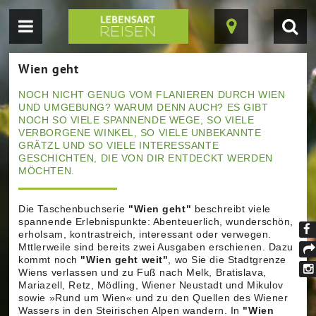
Navigation
Suc
Karte
einblenden
einb
ein-/ausblende
Wien geht
NOCH NICHT GENUG VOM FLANIEREN DURCH WIEN
UND UMGEBUNG? WARUM DENN AUCH? ES GIBT
NOCH SO VIELE SPANNENDE WEGE, SO VIELE
VERBORGENE WINKEL, SO VIELE UNBEKANNTE
GRÄTZL UND SO VIELE INTERESSANTE
GESCHICHTEN, DIE VON DIR ENTDECKT WERDEN
MÖCHTEN.
Die Taschenbuchserie
"Wien geht"
beschreibt viele
spannende Erlebnispunkte: Abenteuerlich, wunderschön,
erholsam, kontrastreich, interessant oder verwegen.
Fi
Mttlerweile sind bereits zwei Ausgaben erschienen. Dazu
kommt noch
"Wien geht weit"
, wo Sie die Stadtgrenze
un
tei
Wiens verlassen und zu Fuß nach Melk, Bratislava,
au
Mariazell, Retz, Mödling, Wiener Neustadt und Mikulov
In
Fa
sowie »Rund um Wien« und zu den Quellen des Wiener
Wassers in den Steirischen Alpen wandern. In
"Wien