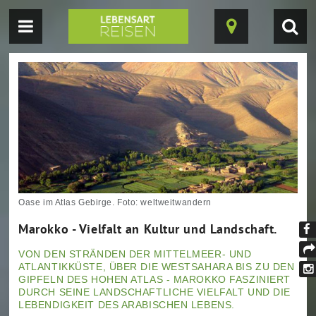
Navigation
Suc
Karte
einblenden
einb
ein-/ausblende
Oase im Atlas Gebirge. Foto: weltweitwandern
Marokko - Vielfalt an Kultur und Landschaft.
Fi
VON DEN STRÄNDEN DER MITTELMEER- UND
un
tei
ATLANTIKKÜSTE, ÜBER DIE WESTSAHARA BIS ZU DEN
au
GIPFELN DES HOHEN ATLAS - MAROKKO FASZINIERT
In
DURCH SEINE LANDSCHAFTLICHE VIELFALT UND DIE
Fa
LEBENDIGKEIT DES ARABISCHEN LEBENS.