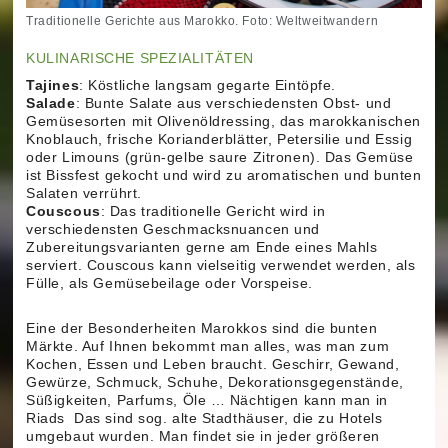
Traditionelle Gerichte aus Marokko. Foto: Weltweitwandern
KULINARISCHE SPEZIALITÄTEN
Tajines
: Köstliche langsam gegarte Eintöpfe.
Salade
: Bunte Salate aus verschiedensten Obst- und
Gemüsesorten mit Olivenöldressing, das marokkanischen
Knoblauch, frische Korianderblätter, Petersilie und Essig
oder Limouns (grün-gelbe saure Zitronen). Das Gemüse
ist Bissfest gekocht und wird zu aromatischen und bunten
Salaten verrührt.
Couscous
: Das traditionelle Gericht wird in
verschiedensten Geschmacksnuancen und
Zubereitungsvarianten gerne am Ende eines Mahls
serviert. Couscous kann vielseitig verwendet werden, als
Fülle, als Gemüsebeilage oder Vorspeise.
Eine der Besonderheiten Marokkos sind die bunten
Märkte. Auf Ihnen bekommt man alles, was man zum
Kochen, Essen und Leben braucht. Geschirr, Gewand,
Gewürze, Schmuck, Schuhe, Dekorationsgegenstände,
Süßigkeiten, Parfums, Öle … Nächtigen kann man in
Riads Das sind sog. alte Stadthäuser, die zu Hotels
umgebaut wurden. Man findet sie in jeder größeren