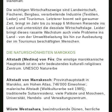
standhaft.
Die wichtigen Wirtschaftszweige sind Landwirtschaft,
Fischerei, Bergbau, verarbeitende Industrie (Textilien,
Leder) und Tourismus. Letzterer boomt seit geraumer
Zeit, bringt im Jahr bis zu knapp 6 Millionen Reisende ins
Land und unterstützt die desolate Wirtschaftslage. Leider
bringt dieses rasante Wachstum auch viele Probleme ins
Land - von der Umweltbelastung bis hin zur Ausbeutung
der im Tourismus beschäftigten Menschen.
DIE NATURSCHÖNHEITEN MAROKKOS
Altstadt (Medina) von Fès
: Die einstige marokkanische
Hauptstadt ist ein sehr bedeutendes kulturell-religiöses
Zentrum. UNESCO Naturerbe
Altstadt von Marrakesch
: Provinzhauptstadt in
Marokko, am Hohen Atlas, 746'000 Einwohner;
malerische Altstadt (Weltkulturerbe seit 1985);
traditionelle Sultanresidenz, viele Paläste und Moscheen,
Universität, Handels- und Verwaltungszentrum.
Wüste Westsahara
, beeindruckende Dünen, herrliche