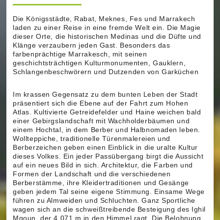
Die Königsstädte, Rabat, Meknes, Fes und Marrakech
laden zu einer Reise in eine fremde Welt ein. Die Magie
dieser Orte, die historischen Medinas und die Düfte und
Klänge verzaubern jeden Gast. Besonders das
farbenprächtige Marrakesch, mit seinen
geschichtsträchtigen Kulturmonumenten, Gauklern,
Schlangenbeschwörern und Dutzenden von Garküchen
Im krassen Gegensatz zu dem bunten Leben der Stadt
präsentiert sich die Ebene auf der Fahrt zum Hohen
Atlas. Kultivierte Getreidefelder und Haine weichen bald
einer Gebirgslandschaft mit Wachholderbäumen und
einem Hochtal, in dem Berber und Halbnomaden leben.
Wollteppiche, traditionelle Türenmalereien und
Berberzeichen geben einen Einblick in die uralte Kultur
dieses Volkes. Ein jeder Passübergang birgt die Aussicht
auf ein neues Bild in sich. Architektur, die Farben und
Formen der Landschaft und die verschiedenen
Berberstämme, ihre Kleidertraditionen und Gesänge
geben jedem Tal seine eigene Stimmung. Einsame Wege
führen zu Almweiden und Schluchten. Ganz Sportliche
wagen sich an die schweißtreibende Besteigung des Ighil
Mgoun, der 4.071 m in den Himmel ragt. Die Belohnung