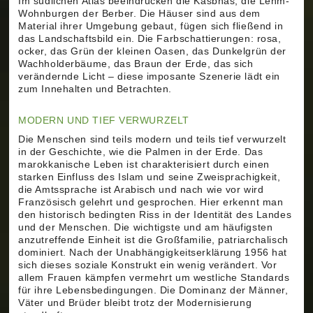
Im südlichen Atlas beeindrucken die Kasbhas, die Lehm-
Wohnburgen der Berber. Die Häuser sind aus dem
Material ihrer Umgebung gebaut, fügen sich fließend in
das Landschaftsbild ein. Die Farbschattierungen: rosa,
ocker, das Grün der kleinen Oasen, das Dunkelgrün der
Wachholderbäume, das Braun der Erde, das sich
verändernde Licht – diese imposante Szenerie lädt ein
zum Innehalten und Betrachten.
MODERN UND TIEF VERWURZELT
Die Menschen sind teils modern und teils tief verwurzelt
in der Geschichte, wie die Palmen in der Erde. Das
marokkanische Leben ist charakterisiert durch einen
starken Einfluss des Islam und seine Zweisprachigkeit,
die Amtssprache ist Arabisch und nach wie vor wird
Französisch gelehrt und gesprochen. Hier erkennt man
den historisch bedingten Riss in der Identität des Landes
und der Menschen. Die wichtigste und am häufigsten
anzutreffende Einheit ist die Großfamilie, patriarchalisch
dominiert. Nach der Unabhängigkeitserklärung 1956 hat
sich dieses soziale Konstrukt ein wenig verändert. Vor
allem Frauen kämpfen vermehrt um westliche Standards
für ihre Lebensbedingungen. Die Dominanz der Männer,
Väter und Brüder bleibt trotz der Modernisierung