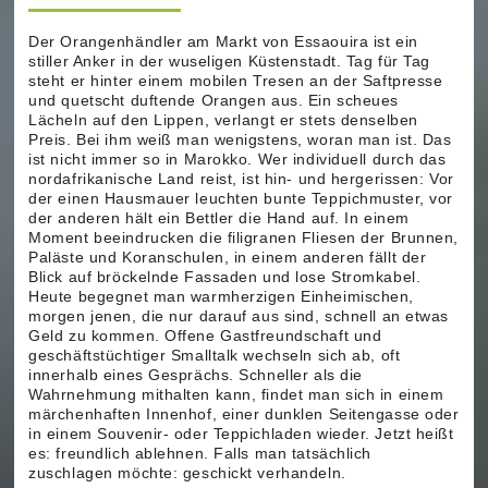
Der Orangenhändler am Markt von Essaouira ist ein
stiller Anker in der wuseligen Küstenstadt. Tag für Tag
steht er hinter einem mobilen Tresen an der Saftpresse
und quetscht duftende Orangen aus. Ein scheues
Lächeln auf den Lippen, verlangt er stets denselben
Preis. Bei ihm weiß man wenigstens, woran man ist. Das
ist nicht immer so in Marokko. Wer individuell durch das
nordafrikanische Land reist, ist hin- und hergerissen: Vor
der einen Hausmauer leuchten bunte Teppichmuster, vor
der anderen hält ein Bettler die Hand auf. In einem
Moment beeindrucken die filigranen Fliesen der Brunnen,
Paläste und Koranschulen, in einem anderen fällt der
Blick auf bröckelnde Fassaden und lose Stromkabel.
Heute begegnet man warmherzigen Einheimischen,
morgen jenen, die nur darauf aus sind, schnell an etwas
Geld zu kommen. Offene Gastfreundschaft und
geschäftstüchtiger Smalltalk wechseln sich ab, oft
innerhalb eines Gesprächs. Schneller als die
Wahrnehmung mithalten kann, findet man sich in einem
märchenhaften Innenhof, einer dunklen Seitengasse oder
in einem Souvenir- oder Teppichladen wieder. Jetzt heißt
es: freundlich ablehnen. Falls man tatsächlich
zuschlagen möchte: geschickt verhandeln.