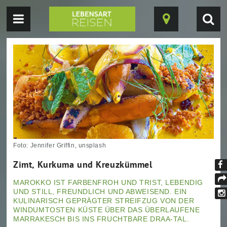
Navigation
Suc
Karte
einblenden
einb
ein-/ausblende
Foto: Jennifer Griffin, unsplash
Zimt, Kurkuma und Kreuzkümmel
Fi
MAROKKO IST FARBENFROH UND TRIST, LEBENDIG
un
tei
UND STILL, FREUNDLICH UND ABWEISEND. EIN
au
KULINARISCH GEPRÄGTER STREIFZUG VON DER
In
WINDUMTOSTEN KÜSTE ÜBER DAS ÜBERLAUFENE
Fa
MARRAKESCH BIS INS FRUCHTBARE DRAA-TAL.