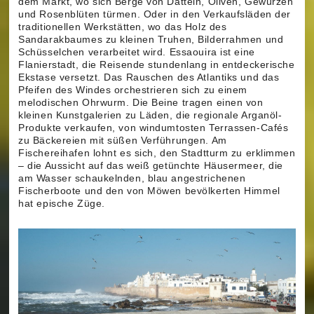
dem Markt, wo sich Berge von Datteln, Oliven, Gewürzen
und Rosenblüten türmen. Oder in den Verkaufsläden der
traditionellen Werkstätten, wo das Holz des
Sandarakbaumes zu kleinen Truhen, Bilderrahmen und
Schüsselchen verarbeitet wird. Essaouira ist eine
Flanierstadt, die Reisende stundenlang in entdeckerische
Ekstase versetzt. Das Rauschen des Atlantiks und das
Pfeifen des Windes orchestrieren sich zu einem
melodischen Ohrwurm. Die Beine tragen einen von
kleinen Kunstgalerien zu Läden, die regionale Arganöl-
Produkte verkaufen, von windumtosten Terrassen-Cafés
zu Bäckereien mit süßen Verführungen. Am
Fischereihafen lohnt es sich, den Stadtturm zu erklimmen
– die Aussicht auf das weiß getünchte Häusermeer, die
am Wasser schaukelnden, blau angestrichenen
Fischerboote und den von Möwen bevölkerten Himmel
hat epische Züge.