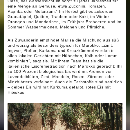
Oase, der Wasserreichtum sorgt zu jeder Jahreszeit für
eine Menge an Gemüse, etwa Zucchini, Tomaten,
Paprika oder Melanzani.“ Im Herbst gibt es außerdem
Granatäpfel, Quitten, Trauben oder Kaki, im Winter
Orangen und Mandarinen, im Frühjahr Erdbeeren und im
Sommer Wassermelonen, Melonen und Pfirsiche.
Als Zuwanderin empfindet Marisa die Mischung aus süß
und würzig als besonders typisch für Marokko. „Zimt,
Ingwer, Pfeffer, Kurkuma und Kreuzkümmel werden in
allen lokalen Gerichten mit Hühnchen, Kalb oder Lamm
kombiniert“, sagt sie. Mit ihrem Team hat sie die
italienische Eiscremetradition nach Marokko gebracht: Ihr
zu 100 Prozent biologisches Eis wird mit Aromen von
Lavendelblüten, Zimt, Mandeln, Rosen, Zitronen oder
Minzblättern verfeinert. Auch die Farbstoffe sind natürlich
– gelbes Eis wird mit Kurkuma gefärbt, rotes Eis mit
Hibiskus.