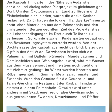
Die Kasbah Timidarte in der Nähe von Agdz ist ein
soziales und ökologisches Pilotprojekt im gleichnamigen
Dorf. Um den Ökotourismus am Land zu fördern und
Einheimische einzubinden, wurde die antike Kasbah
restauriert. Dafür haben die lokalen Handwerker*innen zu
natürlichen Materialien aus dem Palmenhain und den
umliegenden Bergen gegriffen. Ziel des Projekts ist es,
die Lebensbedingungen im Dorf durch Teilhabe zu
verbessern. So konnte etwa ein Kindergarten gebaut und
das Bewässerungssystem verstärkt werden. Von der
Dachterrasse der Kasbah aus reicht der Blick bis zu den
Gipfeln des Anti-Atlas. Dazwischen breitet sich ein
Palmenhain mit Datteln, blühenden Mandelbäumen und
Gemüsefeldern aus. Was angebaut wird, wird mit Wasser
aus dem Fluss versorgt und meistens noch traditionell
mit Viehmist gedüngt. Im Winter werden Karotten und
Rüben geerntet, im Sommer Melanzani, Tomaten und
Zwiebeln. Auch das Gemüse für die Couscous- und
Tajine-Gerichte im Restaurant der Kasbah Timidarte
stammt aus dem Palmenhain. Gewürzt wird unter
anderem mit Skad, einer regionalen Gewürzmischung
aus getrockneten Zwiebeln, Kreuzkümmel und Pfeffer.