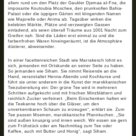
allem rund um den Platz der Gaukler Djemaa al-Fna, die
imposante Koutoubia Moschee, den prunkvollen Bahia-
Palast oder die üppigen Gärten mit klingenden Namen
wie Majorelle oder Anima ab. Tagsüber wirken die
belebten Märkte, Plätze und verzweigten Gassen
einladend, als seien überall Träume aus 1001 Nacht zum
Greifen nah. Sind die Läden erst einmal zu und die
farbenfrohen Waren hineingeräumt, ist die Atmosphäre
düsterer, abweisender.
In einer facettenreichen Stadt wie Marrakesch lohnt es
sich, jemanden mit Ortskunde an seiner Seite zu haben.
So jemanden wie Siham. Sie nimmt Reisende an die
Hand, veranstaltet Henna-Abende und Kochkurse und
führt sie unter anderem in die Kunst der marokkanischen
Teezubereitung ein: Der grüne Tee wird in mehreren
Schritten aufgekocht und mit frischen Minzblättern und
reichlich Zucker verfeinert. „Beim Einschenken halten wir
die Teekanne hoch über die Gläser, um den
unverkennbaren Schaum zu erzeugen“, erklärt sie. Zum
Tee passen Msemen, marokkanische Pfannkuchen. „Sie
sind außen knusprig und innen weich. Wir essen sie gern
zum Frühstück oder am Nachmittag zum Tee oder
Kaffee, auch mit Butter und Honig“, sagt Siham.