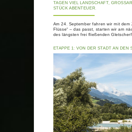
TAGEN VIEL LANDSCHAFT, GROSSAR
TÜCK ABENTEUER.
Am 24. September fahren wir mit dem Z
Flüsse“ – das passt, starten wir am n
des längsten frei fließenden Gletscher
ETAPPE 1: VON DER STADT AN DEN