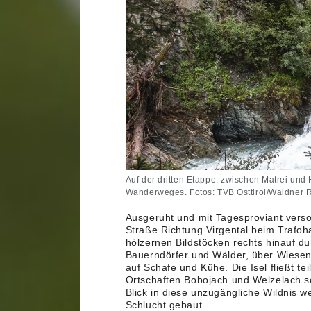
Auf der dritten Etappe, zwischen Matrei und Hi
Wanderweges. Fotos: TVB Osttirol/Waldner
Ausgeruht und mit Tagesproviant versor
Straße Richtung Virgental beim Trafohau
hölzernen Bildstöcken rechts hinauf d
Bauerndörfer und Wälder, über Wiesen 
auf Schafe und Kühe. Die Isel fließt t
Ortschaften Bobojach und Welzelach s
Blick in diese unzugängliche Wildnis 
Schlucht gebaut.