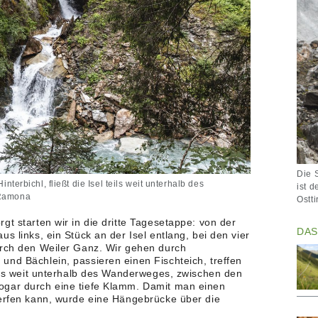
Die 
nterbichl, fließt die Isel teils weit unterhalb des
ist 
 Ramona
Ostt
gt starten wir in die dritte Tagesetappe: von der
DAS
s links, ein Stück an der Isel entlang, bei den vier
urch den Weiler Ganz. Wir gehen durch
und Bächlein, passieren einen Fischteich, treffen
eils weit unterhalb des Wanderweges, zwischen den
ogar durch eine tiefe Klamm. Damit man einen
werfen kann, wurde eine Hängebrücke über die