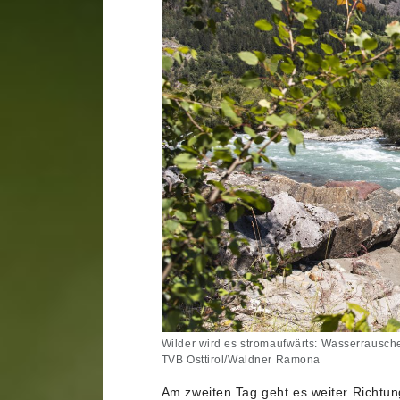
Wilder wird es stromaufwärts: Wasserrausch
TVB Osttirol/Waldner Ramona
Am zweiten Tag geht es weiter Richtun