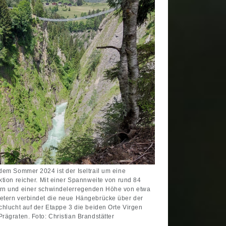
 dem Sommer 2024 ist der Iseltrail um eine
aktion reicher. Mit einer Spannweite von rund 84
rn und einer schwindelerregenden Höhe von etwa
etern verbindet die neue Hängebrücke über der
schlucht auf der Etappe 3 die beiden Orte Virgen
Prägraten. Foto: Christian Brandstätter