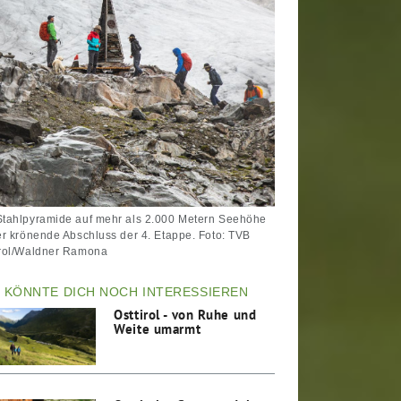
Stahlpyramide auf mehr als 2.000 Metern Seehöhe
der krönende Abschluss der 4. Etappe. Foto: TVB
irol/Waldner Ramona
 KÖNNTE DICH NOCH INTERESSIEREN
Osttirol - von Ruhe und
Weite umarmt