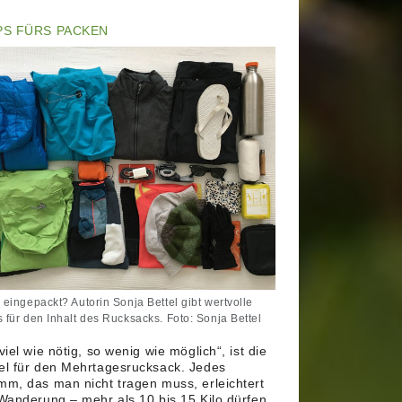
PS FÜRS PACKEN
 eingepackt? Autorin Sonja Bettel gibt wertvolle
s für den Inhalt des Rucksacks. Foto: Sonja Bettel
viel wie nötig, so wenig wie möglich“, ist die
l für den Mehrtagesrucksack. Jedes
m, das man nicht tragen muss, erleichtert
Wanderung – mehr als 10 bis 15 Kilo dürfen