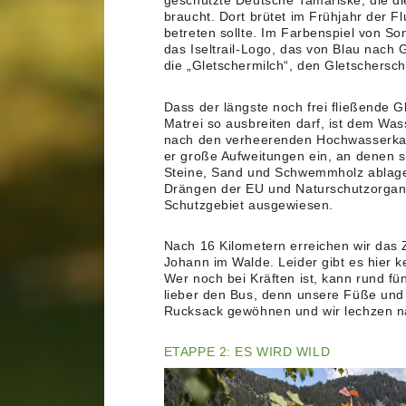
geschützte Deutsche Tamariske, die d
braucht. Dort brütet im Frühjahr der Fl
betreten sollte. Im Farbenspiel von S
das Iseltrail-Logo, das von Blau nach 
die „Gletschermilch“, den Gletschersch
Dass der längste noch frei fließende G
Matrei so ausbreiten darf, ist dem Was
nach den verheerenden Hochwasserkat
er große Aufweitungen ein, an denen s
Steine, Sand und Schwemmholz ablage
Drängen der EU und Naturschutzorgani
Schutzgebiet ausgewiesen.
Nach 16 Kilometern erreichen wir das 
Johann im Walde. Leider gibt es hier k
Wer noch bei Kräften ist, kann rund f
lieber den Bus, denn unsere Füße und
Rucksack gewöhnen und wir lechzen n
ETAPPE 2: ES WIRD WILD