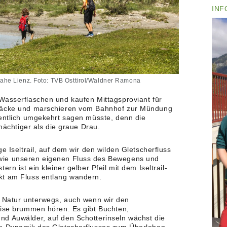
INF
l nahe Lienz. Foto: TVB Osttirol/Waldner Ramona
Wasserflaschen und kaufen Mittagsproviant für
ksäcke und marschieren vom Bahnhof zur Mündung
gentlich umgekehrt sagen müsste, denn die
 mächtiger als die graue Drau.
e Iseltrail, auf dem wir den wilden Gletscherfluss
wie unseren eigenen Fluss des Bewegens und
rn ist ein kleiner gelber Pfeil mit dem Iseltrail-
kt am Fluss entlang wandern.
r Natur unterwegs, auch wenn wir den
eise brummen hören. Es gibt Buchten,
nd Auwälder, auf den Schotterinseln wächst die