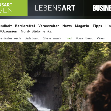
undheit
Barrierefrei
Veranstalter
News
Magazin
Tipps
Lin
n/Ozeanien
Nord- Südamerika
erösterreich
Salzburg
Steiermark
Tirol
Vorarlberg
Wien