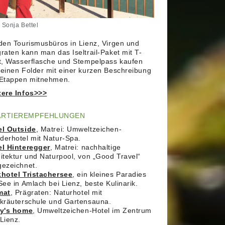
 Sonja Bettel
den Tourismusbüros in Lienz, Virgen und
raten kann man das Iseltrail-Paket mit T-
t, Wasserflasche und Stempelpass kaufen
einen Folder mit einer kurzen Beschreibung
 Etappen mitnehmen.
tere Infos>>>
ARTIEREMPFEHLUNGEN
el Outside
, Matrei: Umweltzeichen-
erhotel mit Natur-Spa.
el Hinteregger
, Matrei: nachhaltige
itektur und Naturpool, von „Good Travel“
gezeichnet.
khotel Tristachersee
, ein kleines Paradies
See in Amlach bei Lienz, beste Kulinarik.
mat
, Prägraten: Naturhotel mit
kräuterschule und Gartensauna.
ry's home
, Umweltzeichen-Hotel im Zentrum
Lienz.