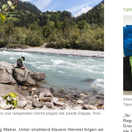
TIP
Alles
Tipp
en und rumpelndes Geröll prägen die zweite Etappe. Foto:
„So 
Rege
Gram
g Matrei. Unter strahlend blauem Himmel folgen wir
die 