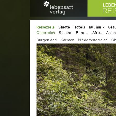
Reiseziele
Städte
Hotels
Kulinarik
Ges
Österreich
Südtirol
Europa
Afrika
Asie
Burgenland
Kärnten
Niederösterreich
Ob