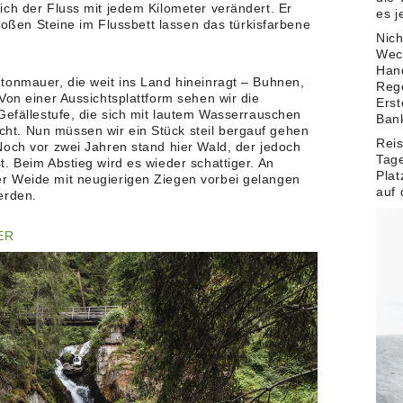
ich der Fluss mit jedem Kilometer verändert. Er
es j
großen Steine im Flussbett lassen das türkisfarbene
Nich
Wec
Han
tonmauer, die weit ins Land hineinragt – Buhnen,
Reg
Von einer Aussichtsplattform sehen wir die
Erst
Gefällestufe, die sich mit lautem Wasserrauschen
Ban
t. Nun müssen wir ein Stück steil bergauf gehen
Reis
Noch vor zwei Jahren stand hier Wald, der jedoch
Tage
. Beim Abstieg wird es wieder schattiger. An
Plat
r Weide mit neugierigen Ziegen vorbei gelangen
auf 
erden.
ER