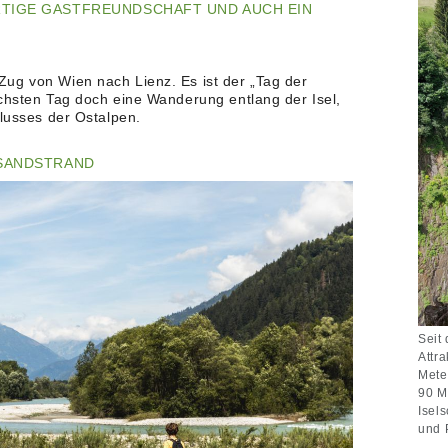
TIGE GASTFREUNDSCHAFT UND AUCH EIN S
ug von Wien nach Lienz. Es ist der „Tag der
ächsten Tag doch eine Wanderung entlang der Isel,
flusses der Ostalpen.
 SANDSTRAND
Seit
Attr
Mete
90 M
Isel
und 