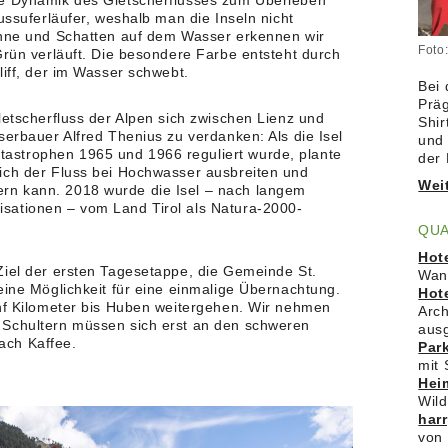
ie Dynamik des Gletscherflusses zum Überleben
ussuferläufer, weshalb man die Inseln nicht
onne und Schatten auf dem Wasser erkennen wir
Foto:
Grün verläuft. Die besondere Farbe entsteht durch
liff, der im Wasser schwebt.
Bei 
Präg
letscherfluss der Alpen sich zwischen Lienz und
Shir
serbauer Alfred Thenius zu verdanken: Als die Isel
und 
astrophen 1965 und 1966 reguliert wurde, plante
der
ich der Fluss bei Hochwasser ausbreiten und
Wei
rn kann. 2018 wurde die Isel – nach langem
sationen – vom Land Tirol als Natura-2000-
QU
Hot
Ziel der ersten Tagesetappe, die Gemeinde St.
Wand
eine Möglichkeit für eine einmalige Übernachtung.
Hot
ünf Kilometer bis Huben weitergehen. Wir nehmen
Arch
 Schultern müssen sich erst an den schweren
aus
ach Kaffee.
Par
mit 
Hei
Wild
har
von 