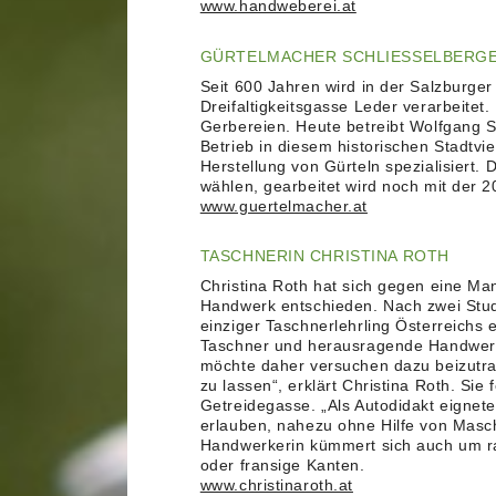
www.handweberei.at
GÜRTELMACHER SCHLIESSELBERG
Seit 600 Jahren wird in der Salzburge
Dreifaltigkeitsgasse Leder verarbeite
Gerbereien. Heute betreibt Wolfgang S
Betrieb in diesem historischen Stadtvie
Herstellung von Gürteln spezialisiert
wählen, gearbeitet wird noch mit der 2
www.guertelmacher.at
TASCHNERIN CHRISTINA ROTH
Christina Roth hat sich gegen eine Mana
Handwerk entschieden. Nach zwei Stud
einziger Taschnerlehrling Österreichs 
Taschner und herausragende Handwerke
möchte daher versuchen dazu beizutr
zu lassen“, erklärt Christina Roth. Sie
Getreidegasse. „Als Autodidakt eignete
erlauben, nahezu ohne Hilfe von Masch
Handwerkerin kümmert sich auch um ra
oder fransige Kanten.
www.christinaroth.at