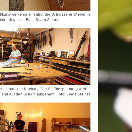
llkunstwerke im Innenhof der Schlosserei Wieber in
Getreidegasse. Foto: Beate Steiner
rmmanufaktur Kirchtag: Die Stoffbespannung wird
Hand auf den Schirm aufgenäht. Foto: Beate Steiner