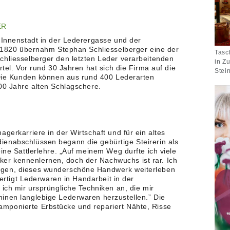
ER
r Innenstadt in der Lederergasse und der
t. 1820 übernahm Stephan Schliesselberger eine der
Tasc
chliesselberger den letzten Leder verarbeitenden
in Z
rtel. Vor rund 30 Jahren hat sich die Firma auf die
Stei
. Die Kunden können aus rund 400 Lederarten
00 Jahre alten Schlagschere.
gerkarriere in der Wirtschaft und für ein altes
ienabschlüssen begann die gebürtige Steirerin als
eine Sattlerlehre. „Auf meinem Weg durfte ich viele
r kennenlernen, doch der Nachwuchs ist rar. Ich
agen, dieses wunderschöne Handwerk weiterleben
 fertigt Lederwaren in Handarbeit in der
 ich mir ursprüngliche Techniken an, die mir
inen langlebige Lederwaren herzustellen.” Die
mponierte Erbstücke und repariert Nähte, Risse