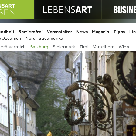
undheit
Barrierefrei
Veranstalter
News
Magazin
Tipps
Lin
n/Ozeanien
Nord- Südamerika
erösterreich
Salzburg
Steiermark
Tirol
Vorarlberg
Wien