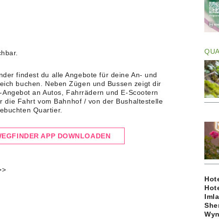
QU
chbar.
nder findest du alle Angebote für deine An- und
leich buchen. Neben Zügen und Bussen zeigt dir
-Angebot an Autos, Fahrrädern und E-Scootern
r die Fahrt vom Bahnhof / von der Bushaltestelle
ebuchten Quartier.
EGFINDER APP DOWNLOADEN
>>
Hote
Hot
Imla
She
Wyn