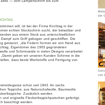
rd alles — vom Lampenschirm bis zum
Meta
der 
IRCHTAG
timmen will, ist bei der Firma Kirchtag in der
einen echten Stockschirm sucht, der belastbar und
 werden aus einem Stock aus unterschiedlichen
r Dampf zum Griff gebogen und geschliffen. Die
g gestanzt, „die Federn formen wir von Hand aus
Kirchtag, Eigentümer des 1903 gegründeten
lle und Schirmseide in vielen Designs verarbeitet
t. „Damit geben wir unseren Kunden Schirme in die
stellen, dass beste Werkstoffe und Fertigung von
Schi
von 
 Getreidegasse schon seit 1843. An sechs
ehen Teppiche, aus Naturschafwolle, Baumwolle
eckerlteppiche. Zusätzlich werden
 und originelle Fleckerlteppichpatschen gefertigt.
h besichtigt werden.