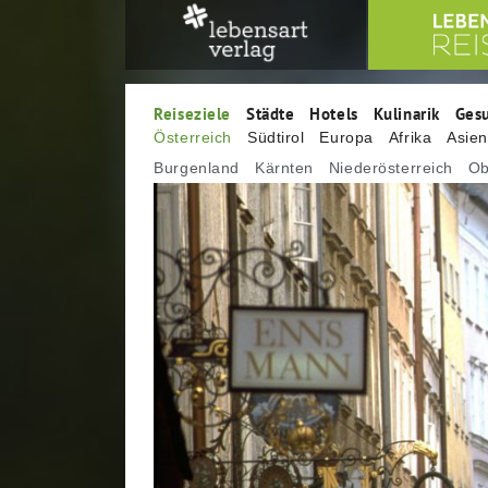
Reiseziele
Städte
Hotels
Kulinarik
Ges
Österreich
Südtirol
Europa
Afrika
Asie
Burgenland
Kärnten
Niederösterreich
Ob