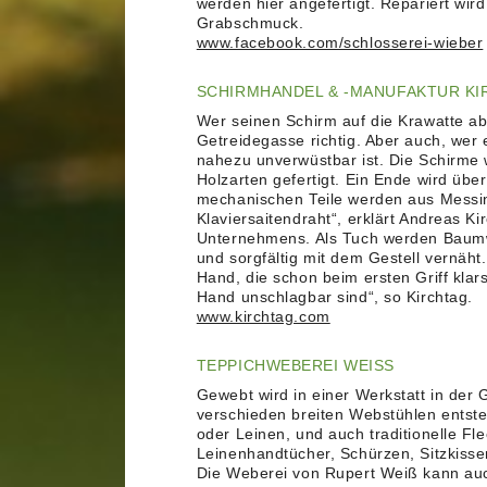
werden hier angefertigt. Repariert wi
Grabschmuck.
www.facebook.com/schlosserei-wieber
SCHIRMHANDEL & -MANUFAKTUR K
Wer seinen Schirm auf die Krawatte abs
Getreidegasse richtig. Aber auch, wer 
nahezu unverwüstbar ist. Die Schirme
Holzarten gefertigt. Ein Ende wird übe
mechanischen Teile werden aus Messin
Klaviersaitendraht“, erklärt Andreas 
Unternehmens. Als Tuch werden Baumwo
und sorgfältig mit dem Gestell vernäh
Hand, die schon beim ersten Griff klar
Hand unschlagbar sind“, so Kirchtag.
www.kirchtag.com
TEPPICHWEBEREI WEISS
Gewebt wird in einer Werkstatt in der
verschieden breiten Webstühlen entst
oder Leinen, und auch traditionelle Fl
Leinenhandtücher, Schürzen, Sitzkissen
Die Weberei von Rupert Weiß kann auc