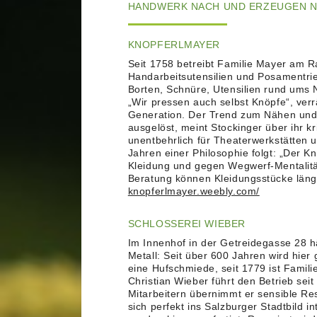
HANDWERK NACH UND ERZEUGEN N
KNOPFERLMAYER
Seit 1758 betreibt Familie Mayer am Ra
Handarbeitsutensilien und Posamentri
Borten, Schnüre, Utensilien rund ums N
„Wir pressen auch selbst Knöpfe“, verr
Generation. Der Trend zum Nähen und
ausgelöst, meint Stockinger über ihr 
unentbehrlich für Theaterwerkstätten 
Jahren einer Philosophie folgt: „Der K
Kleidung und gegen Wegwerf-Mentalitä
Beratung können Kleidungsstücke läng
knopferlmayer.weebly.com/
SCHLOSSEREI WIEBER
Im Innenhof in der Getreidegasse 28 
Metall: Seit über 600 Jahren wird hie
eine Hufschmiede, seit 1779 ist Famili
Christian Wieber führt den Betrieb sei
Mitarbeitern übernimmt er sensible Re
sich perfekt ins Salzburger Stadtbild in