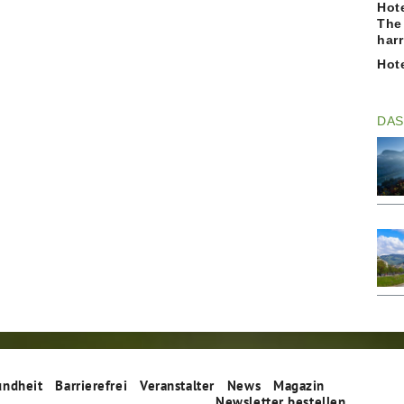
Hot
The
har
Hot
DAS
undheit
Barrierefrei
Veranstalter
News
Magazin
Newsletter bestellen