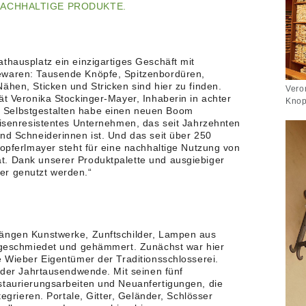
ACHHALTIGE PRODUKTE.
thausplatz ein einzigartiges Geschäft mit
ewaren: Tausende Knöpfe, Spitzenbordüren,
ähen, Sticken und Stricken sind hier zu finden.
Vero
ät Veronika Stockinger-Mayer, Inhaberin in achter
Knop
 Selbstgestalten habe einen neuen Boom
krisenresistentes Unternehmen, das seit Jahrzehnten
und Schneiderinnen ist. Und das seit über 250
nopferlmayer steht für eine nachhaltige Nutzung von
t. Dank unserer Produktpalette und ausgiebiger
er genutzt werden.“
hängen Kunstwerke, Zunftschilder, Lampen aus
r geschmiedet und gehämmert. Zunächst war hier
e Wieber Eigentümer der Traditionsschlosserei.
t der Jahrtausendwende. Mit seinen fünf
staurierungsarbeiten und Neuanfertigungen, die
tegrieren. Portale, Gitter, Geländer, Schlösser