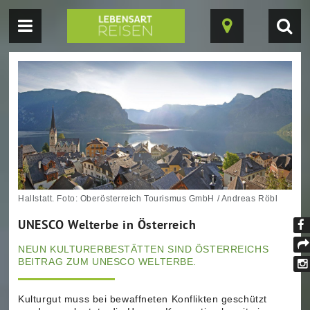
Navigation
Suc
Karte
einblenden
einb
ein-/ausblende
Hallstatt. Foto: Oberösterreich Tourismus GmbH / Andreas Röbl
UNESCO Welterbe in Österreich
Fi
NEUN KULTURERBESTÄTTEN SIND ÖSTERREICHS
un
tei
BEITRAG ZUM UNESCO WELTERBE.
au
In
Fa
Kulturgut muss bei bewaffneten Konflikten geschützt