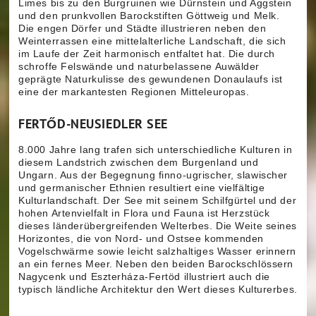
Limes bis zu den Burgruinen wie Dürnstein und Aggstein
und den prunkvollen Barockstiften Göttweig und Melk.
Die engen Dörfer und Städte illustrieren neben den
Weinterrassen eine mittelalterliche Landschaft, die sich
im Laufe der Zeit harmonisch entfaltet hat. Die durch
schroffe Felswände und naturbelassene Auwälder
geprägte Naturkulisse des gewundenen Donaulaufs ist
eine der markantesten Regionen Mitteleuropas.
FERTŐD-NEUSIEDLER SEE
8.000 Jahre lang trafen sich unterschiedliche Kulturen in
diesem Landstrich zwischen dem Burgenland und
Ungarn. Aus der Begegnung finno-ugrischer, slawischer
und germanischer Ethnien resultiert eine vielfältige
Kulturlandschaft. Der See mit seinem Schilfgürtel und der
hohen Artenvielfalt in Flora und Fauna ist Herzstück
dieses länderübergreifenden Welterbes. Die Weite seines
Horizontes, die von Nord- und Ostsee kommenden
Vogelschwärme sowie leicht salzhaltiges Wasser erinnern
an ein fernes Meer. Neben den beiden Barockschlössern
Nagycenk und Eszterháza-Fertöd illustriert auch die
typisch ländliche Architektur den Wert dieses Kulturerbes.