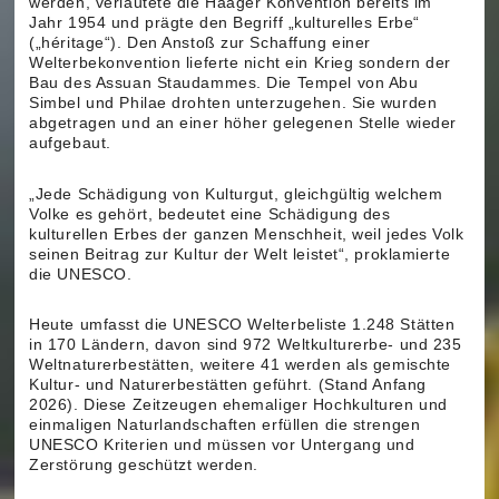
werden, verlautete die Haager Konvention bereits im
Jahr 1954 und prägte den Begriff „kulturelles Erbe“
(„héritage“). Den Anstoß zur Schaffung einer
Welterbekonvention lieferte nicht ein Krieg sondern der
Bau des Assuan Staudammes. Die Tempel von Abu
Simbel und Philae drohten unterzugehen. Sie wurden
abgetragen und an einer höher gelegenen Stelle wieder
aufgebaut.
„Jede Schädigung von Kulturgut, gleichgültig welchem
Volke es gehört, bedeutet eine Schädigung des
kulturellen Erbes der ganzen Menschheit, weil jedes Volk
seinen Beitrag zur Kultur der Welt leistet“, proklamierte
die UNESCO.
Heute umfasst die UNESCO Welterbeliste 1.248 Stätten
in 170 Ländern, davon sind 972 Weltkulturerbe- und 235
Weltnaturerbestätten, weitere 41 werden als gemischte
Kultur- und Naturerbestätten geführt. (Stand Anfang
2026). Diese Zeitzeugen ehemaliger Hochkulturen und
einmaligen Naturlandschaften erfüllen die strengen
UNESCO Kriterien und müssen vor Untergang und
Zerstörung geschützt werden.