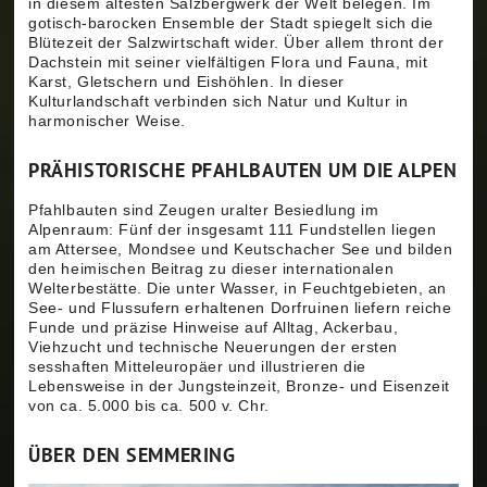
in diesem ältesten Salzbergwerk der Welt belegen. Im
gotisch-barocken Ensemble der Stadt spiegelt sich die
Blütezeit der Salzwirtschaft wider. Über allem thront der
Dachstein mit seiner vielfältigen Flora und Fauna, mit
Karst, Gletschern und Eishöhlen. In dieser
Kulturlandschaft verbinden sich Natur und Kultur in
harmonischer Weise.
PRÄHISTORISCHE PFAHLBAUTEN UM DIE ALPEN
Pfahlbauten sind Zeugen uralter Besiedlung im
Alpenraum: Fünf der insgesamt 111 Fundstellen liegen
am Attersee, Mondsee und Keutschacher See und bilden
den heimischen Beitrag zu dieser internationalen
Welterbestätte. Die unter Wasser, in Feuchtgebieten, an
See- und Flussufern erhaltenen Dorfruinen liefern reiche
Funde und präzise Hinweise auf Alltag, Ackerbau,
Viehzucht und technische Neuerungen der ersten
sesshaften Mitteleuropäer und illustrieren die
Lebensweise in der Jungsteinzeit, Bronze- und Eisenzeit
von ca. 5.000 bis ca. 500 v. Chr.
ÜBER DEN SEMMERING