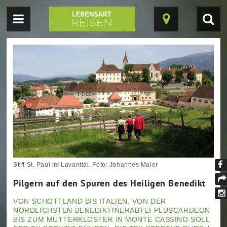
Navigation
Suc
Karte
einblenden
einb
ein-/ausblende
Stift St. Paul im Lavanttal. Foto: Johannes Maier
Fi
Pilgern auf den Spuren des Heiligen Benedikt
un
tei
au
VON SCHOTTLAND BIS ITALIEN, VON DER
In
NÖRDLICHSTEN BENEDIKTINERABTEI PLUSCARDEON
Fa
BIS ZUM MUTTERKLOSTER IN MONTE CASSINO SOLL