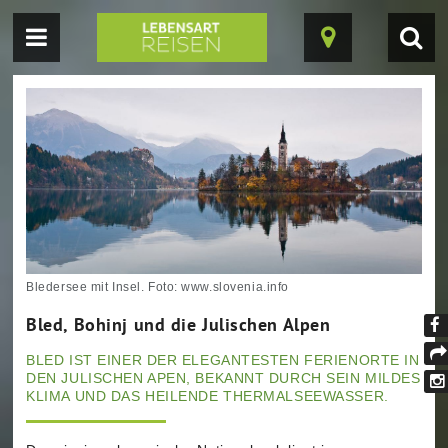
Navigation
Suc
Karte
einblenden
einb
ein-/ausblende
Bledersee mit Insel. Foto: www.slovenia.info
Bled, Bohinj und die Julischen Alpen
Fi
BLED IST EINER DER ELEGANTESTEN FERIENORTE IN
un
tei
DEN JULISCHEN APEN, BEKANNT DURCH SEIN MILDES
au
KLIMA UND DAS HEILENDE THERMALSEEWASSER.
In
Fa