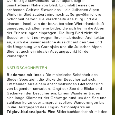
Der einzige slowenische Nationalpark liegt in
unmittelbarer Nähe von Bled. Er umfaßt eines der
schönsten Gebiete Sloweniens – die Julischen Alpen.
Winter in Bled zaubert eine noch außergewöhnlichere
Schönheit hervor. Die verschneite alte Burg und die
einsame Insel, von der bezaubernden Winterlandschaft
umgeben, schaffen jene Bilder, die sich tief in die Alben
der Erinnerungen einprägen. Die Burg Bled zieht die
Besucher nicht nur wegen Ihrer malerischen Architektur
an, auch die unvergessliche Aussicht auf den See und
die Umgebung von Gorenjska und die Julischen Alpen.
Bled ist auch ein idealer Ausgangspunkt für den
Wintersport.
NATURSCHÖNHEITEN
Bledersee mit Insel:
Die malerische Schönheit des
Bleder Sees zieht die Blicke der Besucher auf sich.
Entstanden aus einem abschmelzenden Gletscher und
von Legenden umwoben, fängt der See die Blicke und
Gedanken der Besucher ein. Einem Wanderer tragen
sich lange Kilometer der Gehwege rund um den See und
zahllose kurze oder anspruchsvollere Wanderungen bis
in die Herzgegend des Triglav Nationalparks an.
Triglav-Nationalpark:
Eine Bilderbuchlandschaft mit den