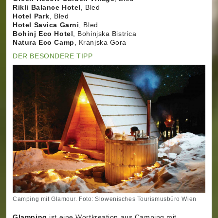
Rikli Balance Hotel
, Bled
Hotel Park
, Bled
Hotel Savica Garni
, Bled
Bohinj Eco Hotel
, Bohinjska Bistrica
Natura Eco Camp
, Kranjska Gora
DER BESONDERE TIPP
Camping mit Glamour. Foto: Slowenisches Tourismusbüro Wien
Glamping
ist eine Wortkreation aus Camping mit