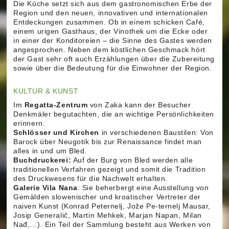
Die Küche setzt sich aus dem gastronomischen Erbe der
Region und den neuen, innovativen und internationalen
Entdeckungen zusammen. Ob in einem schicken Café,
einem urigen Gasthaus, der Vinothek um die Ecke oder
in einer der Konditoreien – die Sinne des Gastes werden
angesprochen. Neben dem köstlichen Geschmack hört
der Gast sehr oft auch Erzählungen über die Zubereitung
sowie über die Bedeutung für die Einwohner der Region.
KULTUR & KUNST
Im
Regatta-Zentrum
von Zaka kann der Besucher
Denkmäler begutachten, die an wichtige Persönlichkeiten
erinnern.
Schlösser und Kirchen
in verschiedenen Baustilen: Von
Barock über Neugotik bis zur Renaissance findet man
alles in und um Bled.
Buchdruckerei:
Auf der Burg von Bled werden alle
traditionellen Verfahren gezeigt und somit die Tradition
des Druckwesens für die Nachwelt erhalten.
Galerie Vila Nana
: Sie beherbergt eine Ausstellung von
Gemälden slowenischer und kroatischer Vertreter der
naiven Kunst (Konrad Peternelj, Jože Pe-ternelj Mausar,
Josip Generalič, Martin Mehkek, Marjan Napan, Milan
Nađ,…). Ein Teil der Sammlung besteht aus Werken von