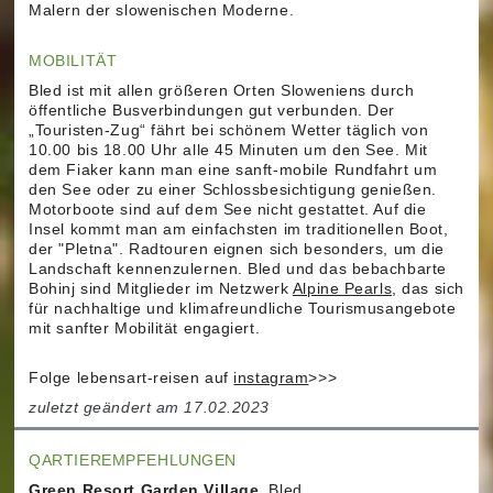
Malern der slowenischen Moderne.
MOBILITÄT
Bled ist mit allen größeren Orten Sloweniens durch
öffentliche Busverbindungen gut verbunden. Der
„Touristen-Zug“ fährt bei schönem Wetter täglich von
10.00 bis 18.00 Uhr alle 45 Minuten um den See. Mit
dem Fiaker kann man eine sanft-mobile Rundfahrt um
den See oder zu einer Schlossbesichtigung genießen.
Motorboote sind auf dem See nicht gestattet. Auf die
Insel kommt man am einfachsten im traditionellen Boot,
der "Pletna". Radtouren eignen sich besonders, um die
Landschaft kennenzulernen. Bled und das bebachbarte
Bohinj sind Mitglieder im Netzwerk
Alpine Pearls
, das sich
für nachhaltige und klimafreundliche Tourismusangebote
mit sanfter Mobilität engagiert.
Folge lebensart-reisen auf
instagram
>>>
zuletzt geändert am 17.02.2023
QARTIEREMPFEHLUNGEN
Green Resort Garden Village
, Bled