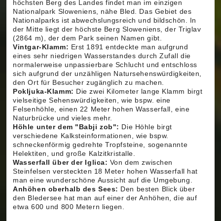
höchsten Berg des Landes findet man im einzigen
Nationalpark Sloweniens, nähe Bled. Das Gebiet des
Nationalparks ist abwechslungsreich und bildschön. In
der Mitte liegt der höchste Berg Sloweniens, der Triglav
(2864 m), der dem Park seinen Namen gibt.
Vintgar-Klamm:
Erst 1891 entdeckte man aufgrund
eines sehr niedrigen Wasserstandes durch Zufall die
normalerweise unpassierbare Schlucht und entschloss
sich aufgrund der unzähligen Natursehenswürdigkeiten,
den Ort für Besucher zugänglich zu machen.
Pokljuka-Klamm:
Die zwei Kilometer lange Klamm birgt
vielseitige Sehenswürdigkeiten, wie bspw. eine
Felsenhöhle, einen 22 Meter hohen Wasserfall, eine
Naturbrücke und vieles mehr.
Höhle unter dem "Babji zob":
Die Höhle birgt
verschiedene Kalksteinformationen, wie bspw.
schneckenförmig gedrehte Tropfsteine, sogenannte
Helektiten, und große Kalzitkristalle.
Wasserfall über der Iglica:
Von dem zwischen
Steinfelsen versteckten 18 Meter hohen Wasserfall hat
man eine wunderschöne Aussicht auf die Umgebung.
Anhöhen oberhalb des Sees:
Den besten Blick über
den Bledersee hat man auf einer der Anhöhen, die auf
etwa 600 und 800 Metern liegen.