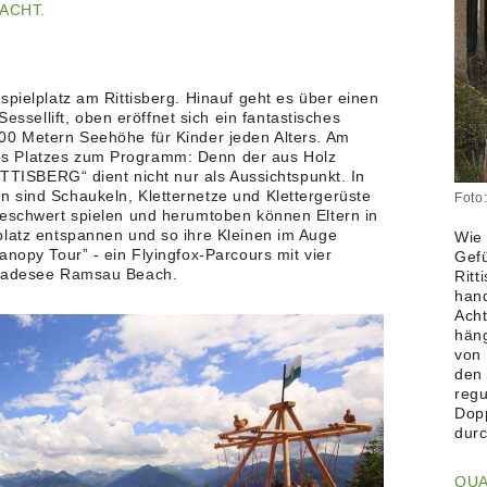
ACHT.
spielplatz am Rittisberg. Hinauf geht es über einen
ellift, oben eröffnet sich ein fantastisches
00 Metern Seehöhe für Kinder jeden Alters. Am
s Platzes zum Programm: Denn der aus Holz
RITTISBERG“ dient nicht nur als Aussichtspunkt. In
 sind Schaukeln, Kletternetze und Klettergerüste
Foto:
beschwert spielen und herumtoben können Eltern in
platz entspannen und so ihre Kleinen im Auge
Wie 
anopy Tour” - ein Flyingfox-Parcours mit vier
Gefü
 Badesee Ramsau Beach.
Ritt
hand
Acht
häng
von
den 
regu
Dopp
durc
QU