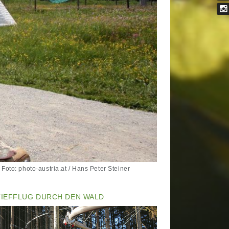
un
tei
au
In
Fa
oto: photo-austria.at / Hans Peter Steiner
TIEFFLUG DURCH DEN WALD