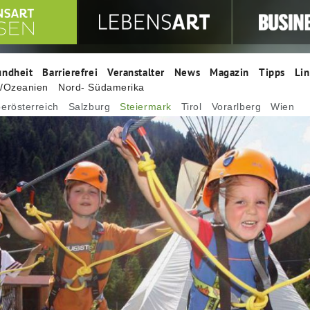
undheit
Barrierefrei
Veranstalter
News
Magazin
Tipps
Lin
n/Ozeanien
Nord- Südamerika
erösterreich
Salzburg
Steiermark
Tirol
Vorarlberg
Wien