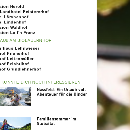
sion Herold
 Landhotel Feistererhof
el Lärchenhof
el Lindenhof
sion Waldhof
sion Leit'n Franz
AUB AM BIOBAUERNHOF
urhaus Lehnwieser
hof Frienerhof
hof Leitenmüller
hof Feichtlhof
hof Grundlehnerhof
 KÖNNTE DICH NOCH INTERESSIEREN
Nassfeld: Ein Urlaub voll
Abenteuer für die Kinder
Familiensommer im
Stubaital