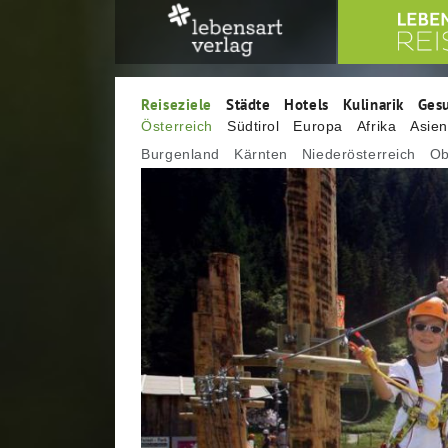
Reiseziele
Städte
Hotels
Kulinarik
Ges
Österreich
Südtirol
Europa
Afrika
Asie
Burgenland
Kärnten
Niederösterreich
Ob