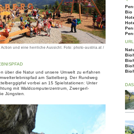
Pen
Bio
Hot
Hot
Pen
Pen
URL
Action und eine herrliche Aussicht. Foto: photo-austria.at /
Nat
Bio
Bio
EBNISPFAD
Bio
Bio
n über die Natur und unsere Umwelt zu erfahren
mwelterlebnispfad am Sattelberg. Der Rundweg
telberggipfel vorbei an 15 Spielstationen: Unter
DAS
chtung mit Waldcomputerzentrum, Zwergerl-
ie Jüngsten.